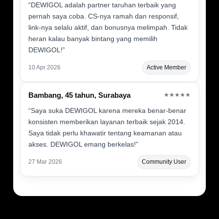
“DEWIGOL adalah partner taruhan terbaik yang
pernah saya coba. CS-nya ramah dan responsif,
link-nya selalu aktif, dan bonusnya melimpah. Tidak
heran kalau banyak bintang yang memilih
DEWIGOL!”
10 Apr 2026
Active Member
Bambang, 45 tahun, Surabaya
★★★★★
“Saya suka DEWIGOL karena mereka benar-benar
konsisten memberikan layanan terbaik sejak 2014.
Saya tidak perlu khawatir tentang keamanan atau
akses. DEWIGOL emang berkelas!”
27 Mar 2026
Community User
DEWIGOL