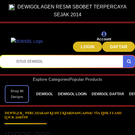
DEWIGOL
AGEN RESMI SBOBET TERPERCAYA
SEJAK 2014
Account
LOGIN
DAFTAR
SEARCH DI GOOGLE DEWIGOL
SITUS DEWIGOL
LINK DEWIGOL
Explore Categories
Popular Products
Shop All
DEWIGOL
DEWIGOL LOGIN
DEWIGOL DAFTAR
DE
Designs
DEWIGOL - Percayakan Kunci Kemenanganmu Via Link Flash
Lock Smith!