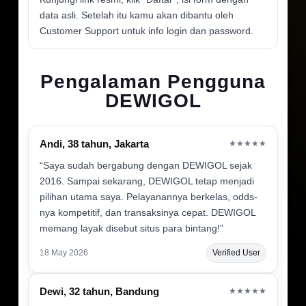
data asli. Setelah itu kamu akan dibantu oleh
Customer Support untuk info login dan password.
Pengalaman Pengguna
DEWIGOL
Andi, 38 tahun, Jakarta
★★★★★
“Saya sudah bergabung dengan DEWIGOL sejak
2016. Sampai sekarang, DEWIGOL tetap menjadi
pilihan utama saya. Pelayanannya berkelas, odds-
nya kompetitif, dan transaksinya cepat. DEWIGOL
memang layak disebut situs para bintang!”
18 May 2026
Verified User
Dewi, 32 tahun, Bandung
★★★★★