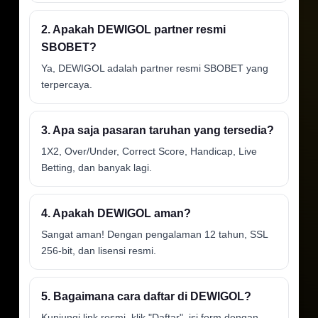
2. Apakah DEWIGOL partner resmi
SBOBET?
Ya, DEWIGOL adalah partner resmi SBOBET yang
terpercaya.
3. Apa saja pasaran taruhan yang tersedia?
1X2, Over/Under, Correct Score, Handicap, Live
Betting, dan banyak lagi.
4. Apakah DEWIGOL aman?
Sangat aman! Dengan pengalaman 12 tahun, SSL
256-bit, dan lisensi resmi.
5. Bagaimana cara daftar di DEWIGOL?
Kunjungi link resmi, klik "Daftar", isi form dengan