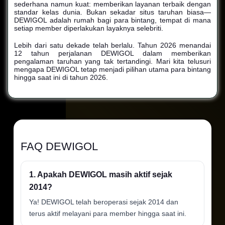
sederhana namun kuat: memberikan layanan terbaik dengan
standar kelas dunia. Bukan sekadar situs taruhan biasa—
DEWIGOL adalah rumah bagi para bintang, tempat di mana
setiap member diperlakukan layaknya selebriti.
Lebih dari satu dekade telah berlalu. Tahun 2026 menandai
12 tahun perjalanan DEWIGOL dalam memberikan
pengalaman taruhan yang tak tertandingi. Mari kita telusuri
mengapa DEWIGOL tetap menjadi pilihan utama para bintang
hingga saat ini di tahun 2026.
FAQ DEWIGOL
1. Apakah DEWIGOL masih aktif sejak
2014?
Ya! DEWIGOL telah beroperasi sejak 2014 dan
terus aktif melayani para member hingga saat ini.