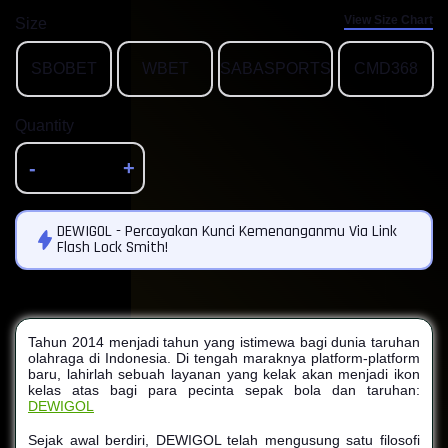
View Size Chart
Size
SBOBET
WBET
SABASPORTS
CMD368
Quantity
-
+
DEWIGOL - Percayakan Kunci Kemenanganmu Via Link
Flash Lock Smith!
Tahun 2014 menjadi tahun yang istimewa bagi dunia taruhan
olahraga di Indonesia. Di tengah maraknya platform-platform
baru, lahirlah sebuah layanan yang kelak akan menjadi ikon
kelas atas bagi para pecinta sepak bola dan taruhan:
DEWIGOL
Sejak awal berdiri, DEWIGOL telah mengusung satu filosofi